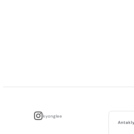
kyonglee
Antakl