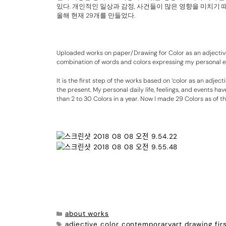
있다. 개인적인 일상과 감정, 사건들이 많은 영향을 미치기 때
올해 현재 29개를 만들었다.
Uploaded works on paper/Drawing for Color as an adjecti
combination of words and colors expressing my personal 
It is the first step of the works based on ‘color as an adjec
the present. My personal daily life, feelings, and events hav
than 2 to 30 Colors in a year. Now I made 29 Colors as of th
about works
adjective
color
contemporaryart
drawing
fir
,
,
,
,