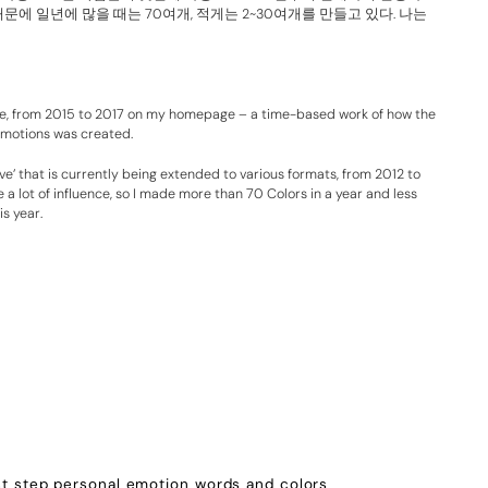
문에 일년에 많을 때는 70여개, 적게는 2~30여개를 만들고 있다. 나는
ve, from 2015 to 2017 on my homepage – a time-based work of how the
emotions was created.
tive’ that is currently being extended to various formats, from 2012 to
e a lot of influence, so I made more than 70 Colors in a year and less
is year.
st step
personal emotion
words and colors
,
,