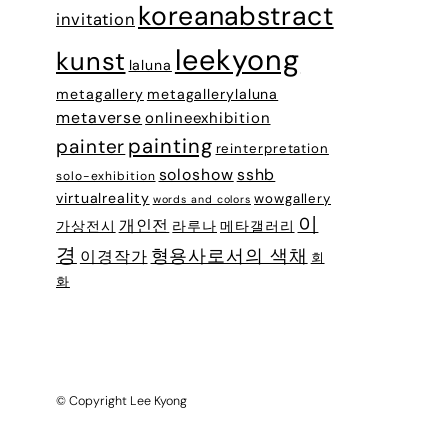
koreanabstract
invitation
leekyong
kunst
laluna
metagallery
metagallerylaluna
metaverse
onlineexhibition
painting
painter
reinterpretation
soloshow
sshb
solo-exhibition
virtualreality
wowgallery
words and colors
이
개인전
가상전시
라루나
메타갤러리
경
형용사로서의 색채
이경작가
회
화
© Copyright Lee Kyong