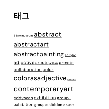
태그
abstract
63artmuseum
abstractart
abstractpainting
acrylic
adjective
aroute
artnote
artfair
color
collaboration
colorasadjective
colors
contemporaryart
exhibition
eddysean
group-
exhibition
groupexhibition
ideelart