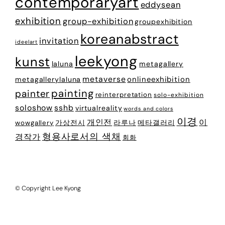
contemporaryart
eddysean
exhibition
group-exhibition
groupexhibition
koreanabstract
invitation
ideelart
leekyong
kunst
laluna
metagallery
metaverse
onlineexhibition
metagallerylaluna
painting
painter
reinterpretation
solo-exhibition
soloshow
sshb
virtualreality
words and colors
이경
개인전
이
가상전시
라루나
메타갤러리
wowgallery
형용사로서의 색채
경작가
회화
© Copyright Lee Kyong