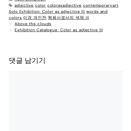
adjective
color
colorasadjective
contemporaryart
,
,
,
,
Solo Exhibition: Color as adjective III
words and
,
colors
이경 개인전
형용사로서의 색채 III
,
,
Above the clouds
Exhibition Catalogue: Color as adjective III
댓글 남기기