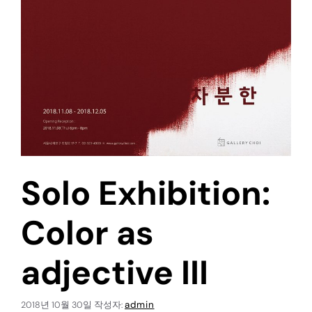
Solo Exhibition:
Color as
adjective III
admin
2018년 10월 30일
작성자: