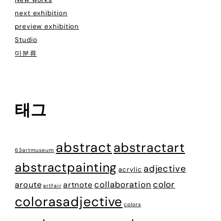
next exhibition
preview exhibition
Studio
미분류
태그
abstract
abstractart
63artmuseum
abstractpainting
adjective
acrylic
color
collaboration
aroute
artnote
artfair
colorasadjective
colors