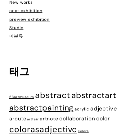
New works
next exhibition
preview exhibition
Studio
미분류
태그
abstract
abstractart
63artmuseum
abstractpainting
adjective
acrylic
color
collaboration
aroute
artnote
artfair
colorasadjective
colors