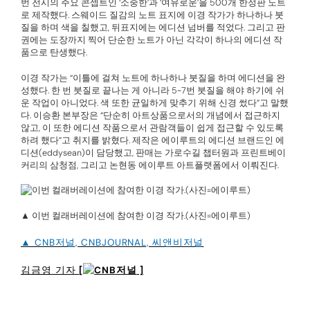
번 전시의 주요 콘셉트인 ‘소중한’과 ‘여유로운’을 500개 한정판 노트
로 제작했다. 스웨이드 질감의 노트 표지에 이경 작가가 하나하나 붓
질을 하며 색을 칠했고, 뒤표지에는 에디션 넘버를 적었다. 그리고 판
권에는 도장까지 찍어 단순한 노트가 아닌 각각이 하나의 에디션 작
품으로 탄생했다.
이경 작가는 “이틀에 걸쳐 노트에 하나하나 붓질을 하며 에디션을 완
성했다. 한 번 붓질로 끝나는 게 아니라 5~7번 붓질을 해야 하기에 쉬
운 작업이 아니었다. 색 또한 균일하게 맞추기 위해 신경 썼다”고 말했
다. 이승환 본부장은 “단순히 아트상품으로서의 개념에서 접근하지
않고, 이 또한 에디션 작품으로서 관람객들이 쉽게 접근할 수 있도록
하려 했다”고 취지를 밝혔다. 제작은 에이루트의 에디션 브랜드인 에
디션(eddysean)이 담당했고, 판매는 가로수길 챕터원과 프린트베이
커리의 삼청점, 그리고 논현동 에이루트 아트플랫폼에서 이뤄진다.
▲ 이번 컬래버레이션에 참여한 이경 작가.(사진=에이루트)
▲ CNB저널, CNBJOURNAL, 씨앤비저널
김금영 기자
[
]