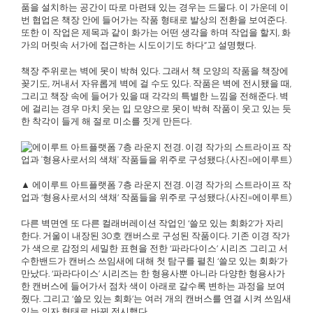
품을 설치하는 공간이 따로 마련돼 있는 경우는 드물다. 이 가운데 이
번 협업은 책장 안에 들어가는 작품 형태로 발상의 전환을 보여준다.
또한 이 작업은 제목과 같이 화가는 어떤 생각을 하며 작업을 할지, 화
가의 머릿속 서가에 접근하는 시도이기도 하다”고 설명했다.
책장 주위로는 벽에 못이 박혀 있다. 그래서 책 모양의 작품을 책장에
꽂기도, 꺼내서 자유롭게 벽에 걸 수도 있다. 작품은 벽에 전시됐을 때,
그리고 책장 속에 들어가 있을 때 각각의 특별한 느낌을 전해준다. 벽
에 걸리는 경우 마치 웃는 입 모양으로 못이 박혀 작품이 웃고 있는 듯
한 착각이 들게 해 절로 미소를 짓게 만든다.
▲ 에이루트 아트플랫폼 7층 라운지 전경. 이경 작가의 스트라이프 작
업과 ‘형용사로서의 색채’ 작품들을 위주로 구성됐다.(사진=에이루트)
다른 벽면엔 또 다른 컬래버레이션 작업인 ‘쓸모 있는 회화2’가 자리
한다. 거울이 내장된 30호 캔버스로 구성된 작품이다. 기존 이경 작가
가 색으로 감정의 세밀한 표현을 전한 ‘파라다이스’ 시리즈 그리고 서
수한밴드가 캔버스 쓰임새에 대해 첫 탐구를 펼친 ‘쓸모 있는 회화’가
만났다. ‘파라다이스’ 시리즈는 한 형용사뿐 아니라 다양한 형용사가
한 캔버스에 들어가서 점차 색이 아래로 갈수록 변하는 과정을 보여
줬다. 그리고 ‘쓸모 있는 회화’는 여러 개의 캔버스를 연결 시켜 쓰임새
있는 의자 형태로 바꿔 전시했다.