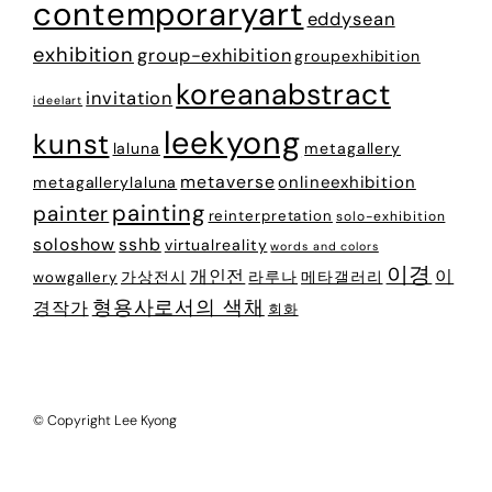
contemporaryart
eddysean
exhibition
group-exhibition
groupexhibition
koreanabstract
invitation
ideelart
leekyong
kunst
laluna
metagallery
metaverse
onlineexhibition
metagallerylaluna
painting
painter
reinterpretation
solo-exhibition
soloshow
sshb
virtualreality
words and colors
이경
개인전
이
가상전시
라루나
메타갤러리
wowgallery
형용사로서의 색채
경작가
회화
© Copyright Lee Kyong