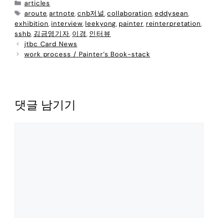
articles
aroute
artnote
cnb저널
collaboration
eddysean
,
,
,
,
,
exhibition
interview
leekyong
painter
reinterpretation
,
,
,
,
,
sshb
김금영기자
이경
인터뷰
,
,
,
jtbc Card News
work process / Painter’s Book-stack
댓글 남기기