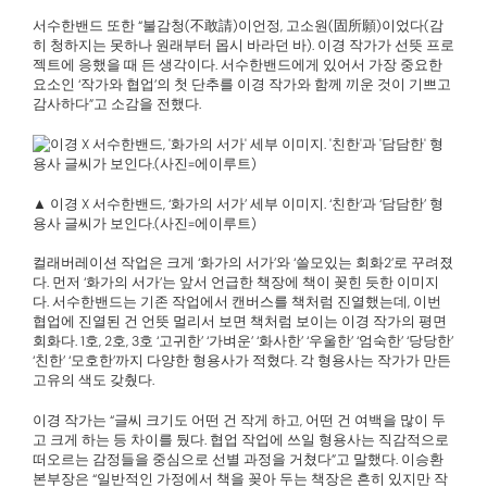
서수한밴드 또한 “불감청(不敢請)이언정, 고소원(固所願)이었다(감
히 청하지는 못하나 원래부터 몹시 바라던 바). 이경 작가가 선뜻 프로
젝트에 응했을 때 든 생각이다. 서수한밴드에게 있어서 가장 중요한
요소인 ‘작가와 협업’의 첫 단추를 이경 작가와 함께 끼운 것이 기쁘고
감사하다”고 소감을 전했다.
▲ 이경 X 서수한밴드, ‘화가의 서가’ 세부 이미지. ‘친한’과 ‘담담한’ 형
용사 글씨가 보인다.(사진=에이루트)
컬래버레이션 작업은 크게 ‘화가의 서가’와 ‘쓸모있는 회화2’로 꾸려졌
다. 먼저 ‘화가의 서가’는 앞서 언급한 책장에 책이 꽂힌 듯한 이미지
다. 서수한밴드는 기존 작업에서 캔버스를 책처럼 진열했는데, 이번
협업에 진열된 건 언뜻 멀리서 보면 책처럼 보이는 이경 작가의 평면
회화다. 1호, 2호, 3호 ‘고귀한’ ‘가벼운’ ‘화사한’ ‘우울한’ ‘엄숙한’ ‘당당한’
‘친한’ ‘모호한’까지 다양한 형용사가 적혔다. 각 형용사는 작가가 만든
고유의 색도 갖췄다.
이경 작가는 “글씨 크기도 어떤 건 작게 하고, 어떤 건 여백을 많이 두
고 크게 하는 등 차이를 뒀다. 협업 작업에 쓰일 형용사는 직감적으로
떠오르는 감정들을 중심으로 선별 과정을 거쳤다”고 말했다. 이승환
본부장은 “일반적인 가정에서 책을 꽂아 두는 책장은 흔히 있지만 작