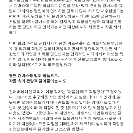
로젝트그룹 서수한밴드는 2014년 코너아트스페이스에서의 전시에
서 캔버스에 주목한 작업으로 눈길을 끈 바 있다. 흔히들 캔버스를 그
림이 그려지는 평면이라 인지하는 경우가 많다. 하지만 서수한밴드는
평면이 아닌, 두께를 지닌 분명한 입체로서의 캔버스에 접근하는 데
초점을 맞췄다. 캔버스를 벽에 걸지 않고 책장을 만들어 책처럼 진열
하는 등 평면이라고 인식되는 어떤 대상에 대해 새로운 시각을 제시
했다.
이번 협업 과정을 진행시킨 이승환 위드윈홀딩스 미술사업본부장은
“이경 작가의 작업은 굉장히 개념적이면서도 평면적이고, 반면 서수
한밴드의 작업은 회화를 평면보다는 입체적인 시각에서 바라보는 특
징이 있다. 언뜻 상반돼 보이는 두 작가가 선보일 호흡이 흥미로울 것
이라 생각됐다”고 기획 의도를 밝혔다.
평면 캔버스를 입체 작품으로,
작품 속에 관람객 끌어들이는 시도
컬래버레이션 제의에 이경 작가는 “처음엔 매우 걱정했다”고 털어놨
다. 그는 “서로 추구해온 작업 방식과 하고 싶은 이야기가 있기에, 잘
못하면 오히려 흐트러지거나 충돌할 수도 있다는 염려가 들었다. 이
번이 첫 협업이라 더 걱정이 된 것 같다”며 “하지만 제안을 받고 기쁜
마음도 있었다. 그동안 철저히 개인적인, 폐쇄적인 작업을 해왔던 찰
나에 서수한밴드의 작업에 관해 들으면서 내 머리 속에도 새로운 이
미지가 떠올랐다. 모든 과정을 디테일하게 체크하며 섬세하게 작업을
진행했는데 매우 즐거웠다”고 소감을 밝혔다.