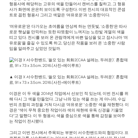
형용사에 해당하는 고유의 색을 만들어서 캔버스를 칠하고, 그 형용
사가 화면에 은은히 보이도록 구성한다. 이번 전시의 대표적인 콘셉
트로 꼽힌 형용사 그리고 색깔은 ‘여유로운’과 ‘소중한’이다.
‘여유로운’은 다가오는 초여름을 연상케 하는 연둣빛, ‘소중한’은 따사
로운 햇살을 만끽하는 듯한 따뜻함이 느껴지는 노란빛 계열의 색을
띠고 있다. 전시를 보러 온 관람객에게 바쁜 일상을 잊고 잠시나마 ‘여
유로움’을 즐길 수 있도록 하고, 당신은 작품을 보러 온 ‘소중한’ 사람
임을 알려주고 싶었던 것일까.
▲ 이경 X 서수한밴드, ‘쓸모 있는 회화2(CAA 설레는, 두려운)’. 혼합재
료, 91 x 73 x 3.5cm. 2016.(사진=에이루트)
이경은 이 두 색을 2014년 작업에서 선보인 적 있는데, 이번 전시를 위
해 다시 그 색을 만들었다. 그냥 나와 있는 색을 쓰는 게 아니라, 수십
번의 조합의 과정을 거쳐 다시금 ‘여유로운’ ‘소중한’ 색을 재현했다. 이
경은 “색이 무척 중요한 작업이라 색의 재현에 유독 신경을 기울였
다”고 말했다. 이 두 형용사, 색을 중심으로 색을 통해 감정을 보여주
는 작업이 전시됐다.
그리고 이번 전시에서 주목되는 부분이 서수한밴드와의 협업이다. 프