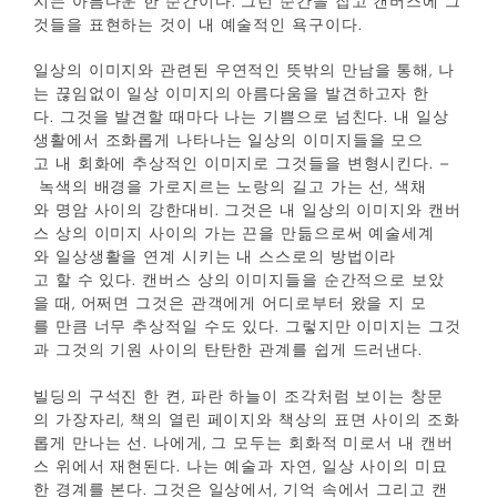
지는 아름다운 한 순간이다. 그런 순간을 잡고 캔버스에 그
것들을 표현하는 것이 내 예술적인 욕구이다.
일상의 이미지와 관련된 우연적인 뜻밖의 만남을 통해, 나
는 끊임없이 일상 이미지의 아름다움을 발견하고자 한
다. 그것을 발견할 때마다 나는 기쁨으로 넘친다. 내 일상
생활에서 조화롭게 나타나는 일상의 이미지들을 모으
고 내 회화에 추상적인 이미지로 그것들을 변형시킨다. –
녹색의 배경을 가로지르는 노랑의 길고 가는 선, 색채
와 명암 사이의 강한대비. 그것은 내 일상의 이미지와 캔버
스 상의 이미지 사이의 가는 끈을 만듦으로써 예술세계
와 일상생활을 연계 시키는 내 스스로의 방법이라
고 할 수 있다. 캔버스 상의 이미지들을 순간적으로 보았
을 때, 어쩌면 그것은 관객에게 어디로부터 왔을 지 모
를 만큼 너무 추상적일 수도 있다. 그렇지만 이미지는 그것
과 그것의 기원 사이의 탄탄한 관계를 쉽게 드러낸다.
빌딩의 구석진 한 켠, 파란 하늘이 조각처럼 보이는 창문
의 가장자리, 책의 열린 페이지와 책상의 표면 사이의 조화
롭게 만나는 선. 나에게, 그 모두는 회화적 미로서 내 캔버
스 위에서 재현된다. 나는 예술과 자연, 일상 사이의 미묘
한 경계를 본다. 그것은 일상에서, 기억 속에서 그리고 캔