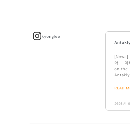
kyonglee
Antakl
[News]
어 – 아티
on the 
Antakly
READ M
2026년