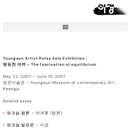
Youngeun Artist Relay Solo Exhibition :
평등한 매력 – The fascination of equilibrium
May 22, 2007 – June 10, 2007
영은미술관 – Youngeun Museum of contemporary Art,
Kwangju
Related essay
+
워크숍 평론
– 하계훈 (평론)
+
워크숍 발표문
– 이경