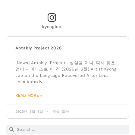
kyonglee
Antakly Project 2026
[News] Antakly Project : 상실을 지나, 다시 찾은
언어 – 아티스트 이 경 (2026년 6월) Artist Kyong
Lee on the Language Recovered After Loss
Leila Antakly
READ MORE »
2026년 6월 6일
댓글 없음